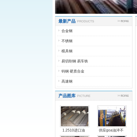
最新产品
PRODUCTS
合金钢
不锈钢
模具钢
易切削钢 易车铁
钨钢 硬质合金
高速钢
产品图库
PICTURE
1.2510进口油
供应goa油淬不
钢，
变