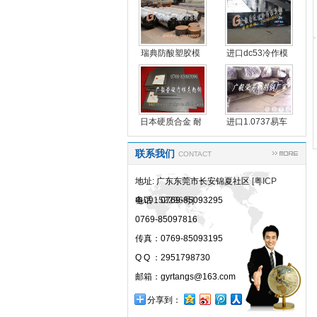
瑞典防酸塑胶模
进口dc53冷作模
具
具
日本硬质合金 耐
进口1.0737易车
方
联系我们
CONTACT
地址: 广东东莞市长安锦夏社区
[粤ICP
备09152296号]
电话：0769-85093295
0769-85097816
传真：0769-85093195
Q Q ：2951798730
邮箱：gyrtangs@163.com
分享到：